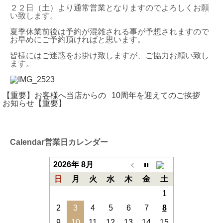
２２日（土）より通常営業となりますのでよろしくお願
い致します。
夏季休業前後は予約が混雑される事が予想されますので
お早めにご予約頂ければと思います。
皆様にはご迷惑をお掛け致しますが、ご協力お願い致し
ます。
【重要】お客様へ当店からの
10周年を迎えてのご挨拶
お知らせ【重要】
Calendar
営業日カレンダー
2026年 8月
日
月
火
水
木
金
土
1
2
3
4
5
6
7
8
9
10
11
12
13
14
15