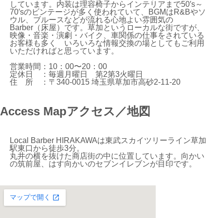
しています。内装は理容椅子からインテリアまで50′s～
70′sのビンテージが多く使われていて、BGMはR&Bやソ
ウル、ブルースなどが流れる心地よい雰囲気の
Barber（床屋）です。草加というローカルな街ですが、
映像・音楽・演劇・バイク、車関係の仕事をされている
お客様も多く いろいろな情報交換の場としてもご利用
いただければと思っています。
営業時間：10：00〜20：00
定休日 ：毎週月曜日 第2第3火曜日
住 所 ：〒340-0015 埼玉県草加市高砂2-11-20
Access Map
アクセス／地図
Local Barber HIRAKAWAは東武スカイツリーライン草加
駅東口から徒歩3分。
丸井の横を抜けた商店街の中に位置しています。向かい
の筑前屋、はす向かいのセブンイレブンが目印です。