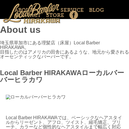
ABOUT
STAFF
SERVICE
BLOG
CONTACT
STORE
About us
埼玉県草加市にある理髪店（床屋）Local Barber
HIRAKAWA。
目指したのはアメリカの田舎にあるような、地元から愛される
オーセンティックなバーバーです。
Local Barber HIRAKAWA
ローカルバー
バーヒラカワ
Local Barber HIRAKAWAでは、ベーシックなヘアスタイ
ルからリーゼント、アフロ、ツイスト、縮毛矯正、ブリ
ーチ、カラーなど個性的なヘアスタイルまで幅広く対応